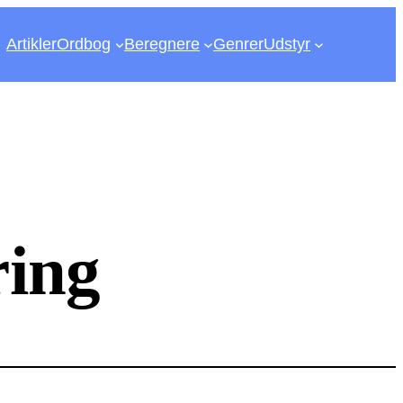
Artikler
Ordbog
Beregnere
Genrer
Udstyr
ring