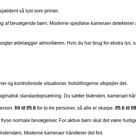
sjældent så lyst som primer.
ring af bevægende børn. Moderne spejlløse kameraer detekterer 
sigter ødelægger atmosfæren. Hvis du har brug for ekstra lys, så
r og kontrollerede situationer. Indstillingerne afspejler det.
agmatisk standardopsætning. Du sætter blænden, kameraet hån
person.
f/4 til f/5.6
for to-tre personer, så alle er skarpe.
f/5.6 til f/
t fryse normale bevægelser. For aktive børn skal det være hurti
 indendørs. Moderne kameraer håndterer det fint.