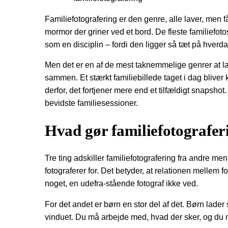
Familiefotografering er den genre, alle laver, men
mormor der griner ved et bord. De fleste familiefot
som en disciplin – fordi den ligger så tæt på hver
Men det er en af de mest taknemmelige genrer at lær
sammen. Et stærkt familiebillede taget i dag bliver
derfor, det fortjener mere end et tilfældigt snapsh
bevidste familiesessioner.
Hvad gør familiefotograferi
Tre ting adskiller familiefotografering fra andre me
fotograferer for. Det betyder, at relationen mellem 
noget, en udefra-stående fotograf ikke ved.
For det andet er børn en stor del af det. Børn lade
vinduet. Du må arbejde med, hvad der sker, og du m