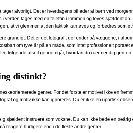
 få tager alvorligt. Det er hverdagens billeder af børn ved mor
os i verden tages med en telefon i lommen og leves sjældent op. 
dagen, at vi glemmer, at den faktisk kan øves og forbedres som e
e grundigt. Det er det fotografi, der ender på væggene, i albums,
 kostbart om tyve år på en måde, som intet professionelt portræt 
ot. De følgende afsnit gennemgår, hvordan du nærmer dig genren 
ng distinkt?
nneskeorienterede genrer. For det første er motivet ikke en fremme
fotograf og motiv ikke kan ignoreres. Du er ikke en upartisk obse
r sig sjældent instruere som voksne. Du kan ikke bede en treåri
å reagere hurtigere end i de fleste andre genrer.