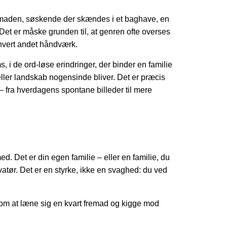
genmaden, søskende der skændes i et baghave, en
Det er måske grunden til, at genren ofte overses
thvert andet håndværk.
 i de ord-løse erindringer, der binder en familie
eller landskab nogensinde bliver. Det er præcis
– fra hverdagens spontane billeder til mere
d. Det er din egen familie – eller en familie, du
rvatør. Det er en styrke, ikke en svaghed: du ved
g om at læne sig en kvart fremad og kigge mod