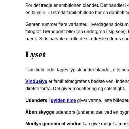
For det tredje er ambitionen blandet. Det handler ik
en familie. Et stærkt familiebillede har en dobbelt fun
Genren rummer flere varianter. Hverdagens dokumen
fotograf. Børneportrætter (en undergren i sig selv)
bænk. Sidstnævnte er ofte de stærkeste i deres sa
Lyset
Familiebilleder tages typisk under blandet, ofte besvæ
Vinduelys
er familiefotografens bedste ven. Indendø
direkte forfra. Det giver modellering og catchlight.
Udendørs i
gylden time
giver varme, lette billede
Åben skygge
udendørs (under et træ, ved en bygni
Modlys gennem et vindue
kan give meget atmosfær