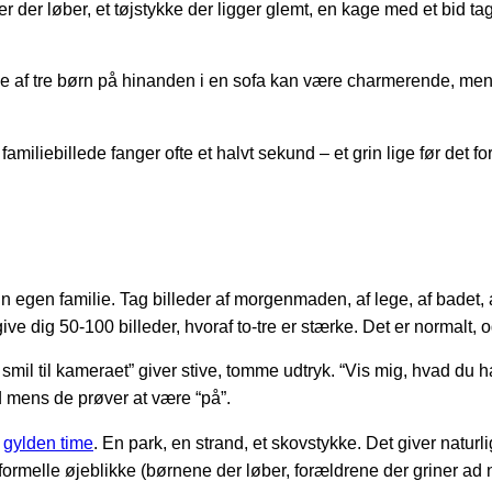
 der løber, et tøjstykke der ligger glemt, en kage med et bid 
e af tre børn på hinanden i en sofa kan være charmerende, men d
miliebillede fanger ofte et halvt sekund – et grin lige før det f
gen familie. Tag billeder af morgenmaden, af lege, af badet, a
ive dig 50-100 billeder, hvoraf to-tre er stærke. Det er normalt, o
mil til kameraet” giver stive, tomme udtryk. “Vis mig, hvad du har 
d mens de prøver at være “på”.
i
gylden time
. En park, en strand, et skovstykke. Det giver natu
ormelle øjeblikke (børnene der løber, forældrene der griner ad 