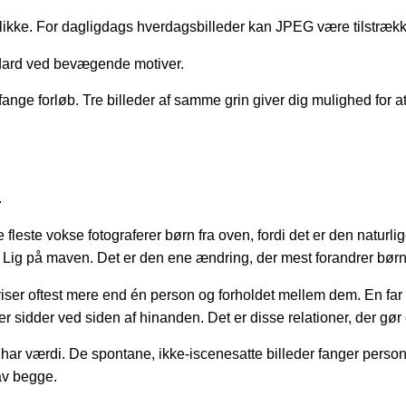
ikke. For dagligdags hverdagsbilleder kan JPEG være tilstrækkel
ndard ved bevægende motiver.
 at fange forløb. Tre billeder af samme grin giver dig mulighed for 
.
fleste vokse fotograferer børn fra oven, fordi det er den naturlige
 Lig på maven. Det er den ene ændring, der mest forandrer børn
 viser oftest mere end én person og forholdet mellem dem. En f
 sidder ved siden af hinanden. Det er disse relationer, der gør 
ar værdi. De spontane, ikke-iscenesatte billeder fanger perso
Lav begge.