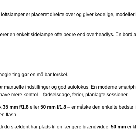
ftslamper er placeret direkte over og giver kedelige, modellerin
ungerer en enkelt sidelampe ofte bedre end overheadlys. En bord
nogle ting gør en målbar forskel.
manuelle indstillinger og god autofokus. En moderne smartphone 
 have mere kontrol – fødselsdage, ferier, planlagte sessioner.
fx
35 mm f/1.8
eller
50 mm f/1.8
– er måske den enkelte bedste inv
en flash.
rdi du sjældent har plads til en længere brændvidde.
50 mm
er k