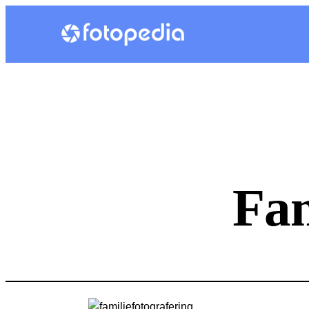
Spring
til
indhold
Fam