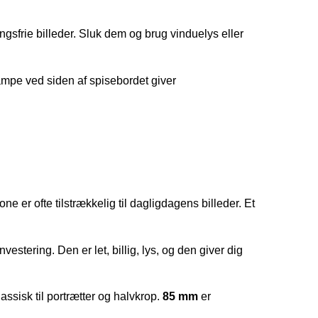
gsfrie billeder. Sluk dem og brug vinduelys eller
lampe ved siden af spisebordet giver
er ofte tilstrækkelig til dagligdagens billeder. Et
estering. Den er let, billig, lys, og den giver dig
lassisk til portrætter og halvkrop.
85 mm
er