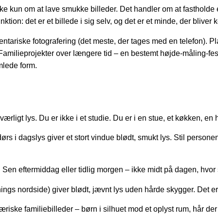
ke kun om at lave smukke billeder. Det handler om at fastholde en 
ktion: det er et billede i sig selv, og det er et minde, der bliver k
tariske fotografering (det meste, der tages med en telefon). P
. Familieprojekter over længere tid – en bestemt højde-måling-fe
mlede form.
rligt lys. Du er ikke i et studie. Du er i en stue, et køkken, en h
rs i dagslys giver et stort vindue blødt, smukt lys. Stil personen
r. Sen eftermiddag eller tidlig morgen – ikke midt på dagen, hvor
ngs nordside) giver blødt, jævnt lys uden hårde skygger. Det er 
iske familiebilleder – børn i silhuet mod et oplyst rum, hår der