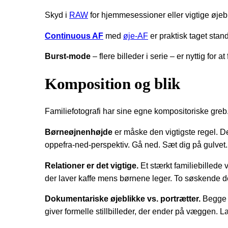
Skyd i
RAW
for hjemmesessioner eller vigtige øjebl
Continuous AF
med
øje-AF
er praktisk taget sta
Burst-mode
– flere billeder i serie – er nyttig for
Komposition og blik
Familiefotografi har sine egne kompositoriske greb
Børneøjnenhøjde
er måske den vigtigste regel. De 
oppefra-ned-perspektiv. Gå ned. Sæt dig på gulvet.
Relationer er det vigtige.
Et stærkt familiebillede
der laver kaffe mens børnene leger. To søskende der
Dokumentariske øjeblikke vs. portrætter.
Begge h
giver formelle stillbilleder, der ender på væggen. 