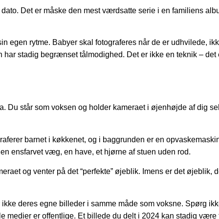
 dato. Det er måske den mest værdsatte serie i en familiens alb
in egen rytme. Babyer skal fotograferes når de er udhvilede, ikke 
men har stadig begrænset tålmodighed. Det er ikke en teknik – d
a. Du står som voksen og holder kameraet i øjenhøjde af dig selv
graferer barnet i køkkenet, og i baggrunden er en opvaskemaskine
n ensfarvet væg, en have, et hjørne af stuen uden rod.
raet og venter på det “perfekte” øjeblik. Imens er det øjeblik, der
jer ikke deres egne billeder i samme måde som voksne. Spørg 
medier er offentlige. Et billede du delt i 2024 kan stadig være 