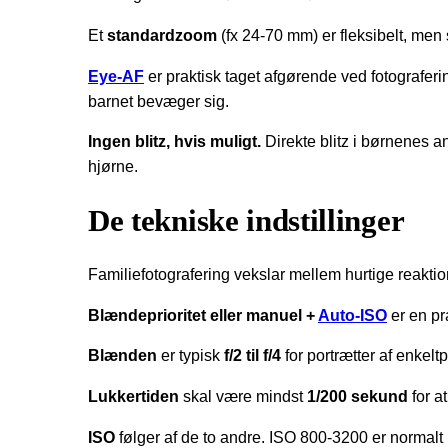
Et
standardzoom
(fx 24-70 mm) er fleksibelt, men 
Eye-AF
er praktisk taget afgørende ved fotografe
barnet bevæger sig.
Ingen blitz, hvis muligt.
Direkte blitz i børnenes an
hjørne.
De tekniske indstillinger
Familiefotografering vekslar mellem hurtige reaktione
Blændeprioritet eller manuel +
Auto-ISO
er en pr
Blænden
er typisk
f/2 til f/4
for portrætter af enkelt
Lukkertiden
skal være mindst
1/200 sekund
for a
ISO
følger af de to andre. ISO 800-3200 er normalt