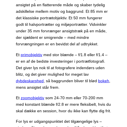
ansigtet på en flatterende måde og skaber tydelig
adskillelse mellem motiv og baggrund. Et 85 mm er
det klassiske portrætobjektiv. Et 50 mm fungerer
godt til halvportrætter og miljøportrætter. Vidvinkler
under 35 mm forvrænger ansigtstræk på en måde,
der sjældent er smigrende – med mindre
forvrængningen er en bevidst del af udtrykket.
Et
primobjektiv
med stor blænde – f/1.8 eller f/1.4 –
er en af de bedste investeringer i portrætfotografi.
Det giver lys nok til at fotografere indendørs uden
blitz, og det giver mulighed for meget lav
dybdeskarphed
, så baggrunden bliver til blød
bokeh
,
mens ansigtet står frem.
Et
zoomobjektiv
som 24-70 mm eller 70-200 mm
med konstant blænde f/2.8 er mere fleksibelt, hvis du
skal dække en session, hvor du ikke kan flytte dig frit.
For lys er udgangspunktet det tilgængelige lys –