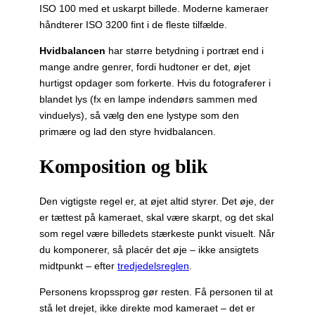
ISO 100 med et uskarpt billede. Moderne kameraer
håndterer ISO 3200 fint i de fleste tilfælde.
Hvidbalancen
har større betydning i portræt end i
mange andre genrer, fordi hudtoner er det, øjet
hurtigst opdager som forkerte. Hvis du fotograferer i
blandet lys (fx en lampe indendørs sammen med
vinduelys), så vælg den ene lystype som den
primære og lad den styre hvidbalancen.
Komposition og blik
Den vigtigste regel er, at øjet altid styrer. Det øje, der
er tættest på kameraet, skal være skarpt, og det skal
som regel være billedets stærkeste punkt visuelt. Når
du komponerer, så placér det øje – ikke ansigtets
midtpunkt – efter
tredjedelsreglen
.
Personens kropssprog gør resten. Få personen til at
stå let drejet, ikke direkte mod kameraet – det er