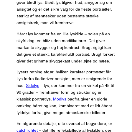
giver blødt lys. Blødt lys tilgiver hud, smyger sig om
ansigtet og er det sikre valg for de fleste portrætter,
særligt af mennesker uden bestemte stærke
ansigtstræk, man vil fremhæve.
Hårdt lys kommer fra en lille lyskilde – solen på en
skyfri dag, en blitz uden modifikatorer. Det giver
markante skygger og høj kontrast. Brugt rigtigt kan
det give et stærkt, karakterfuldt portræt. Brugt forkert
giver det grimme skyggekast under øjne og næse.
Lysets retning afgør, hvilken karakter portrættet får.
Lys forfra fladterizer ansigtet, men er smigrende for
hud.
Sidelys
– lys, der kommer fra en vinkel på 45 til
90 grader – fremhæver form og struktur og er
klassisk portrætlys.
Modlys
bagfra giver en glorie
omkring håret og kan, kombineret med et lidt åbent
fyldelys forfra, give meget atmosfæriske billeder.
En afgørende detalje, ofte overset af begyndere, er
catchlightet
– det lille refleksbillede af lyskilden, der