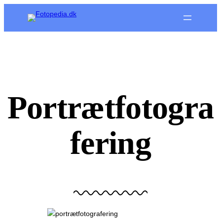
Spring
til
indhold
Portrætfotogra
fering