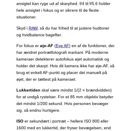
ansigtet kan ryge ud af skarphed. f/4 til f/5.6 holder
hele ansigtet i fokus og er sikrere til de fleste
situationer.
Skyd i
RAW
, så du har frihed til at justere hudtoner
og hvidbalance bagefter.
For fokus er
øje-AF
(
Eye AF
) en af de funktioner, der
har ændret portrætfotografi markant. På moderne
kameraer detekterer autofokus øjet automatisk og
holder det skarpt. Hvis dit kamera ikke har øje-AF, så
brug et enkelt AF-punkt og placer det manuelt på
øjet, der er tættest på kameraet.
Lukkertiden
skal være mindst 1/(2 × brændvidden)
for at undgå rystelser. For et 85 mm objektiv betyder
det mindst 1/200 sekund. Hvis personen bevæger
sig, så endnu hurtigere.
ISO
er sekundært i portræt – hellere ISO 800 eller
1600 med en lukkertid, der fryser bevægelsen, end