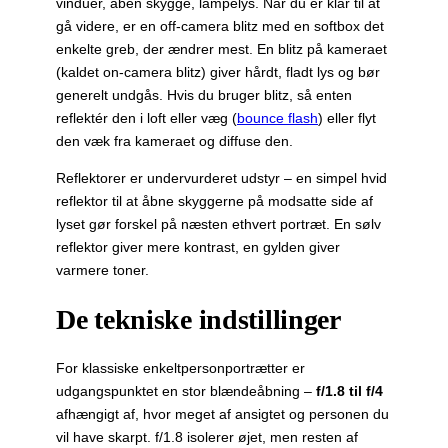
vinduer, åben skygge, lampelys. Når du er klar til at
gå videre, er en off-camera blitz med en softbox det
enkelte greb, der ændrer mest. En blitz på kameraet
(kaldet on-camera blitz) giver hårdt, fladt lys og bør
generelt undgås. Hvis du bruger blitz, så enten
reflektér den i loft eller væg (
bounce flash
) eller flyt
den væk fra kameraet og diffuse den.
Reflektorer er undervurderet udstyr – en simpel hvid
reflektor til at åbne skyggerne på modsatte side af
lyset gør forskel på næsten ethvert portræt. En sølv
reflektor giver mere kontrast, en gylden giver
varmere toner.
De tekniske indstillinger
For klassiske enkeltpersonportrætter er
udgangspunktet en stor blændeåbning –
f/1.8 til f/4
afhængigt af, hvor meget af ansigtet og personen du
vil have skarpt. f/1.8 isolerer øjet, men resten af