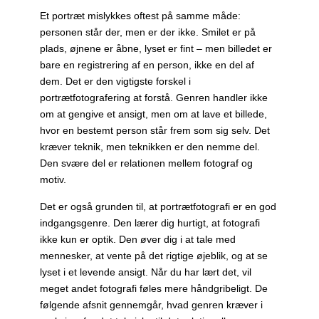
Et portræt mislykkes oftest på samme måde:
personen står der, men er der ikke. Smilet er på
plads, øjnene er åbne, lyset er fint – men billedet er
bare en registrering af en person, ikke en del af
dem. Det er den vigtigste forskel i
portrætfotografering at forstå. Genren handler ikke
om at gengive et ansigt, men om at lave et billede,
hvor en bestemt person står frem som sig selv. Det
kræver teknik, men teknikken er den nemme del.
Den svære del er relationen mellem fotograf og
motiv.
Det er også grunden til, at portrætfotografi er en god
indgangsgenre. Den lærer dig hurtigt, at fotografi
ikke kun er optik. Den øver dig i at tale med
mennesker, at vente på det rigtige øjeblik, og at se
lyset i et levende ansigt. Når du har lært det, vil
meget andet fotografi føles mere håndgribeligt. De
følgende afsnit gennemgår, hvad genren kræver i