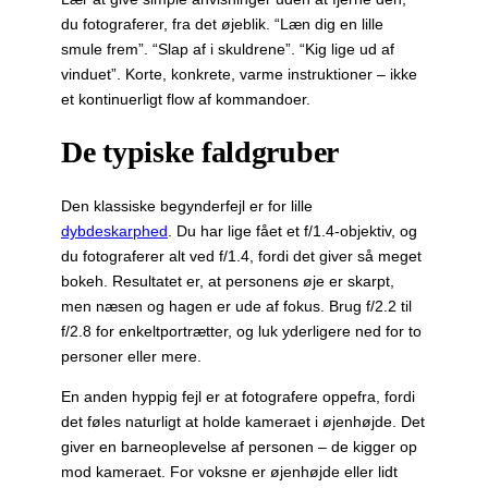
du fotograferer, fra det øjeblik. “Læn dig en lille
smule frem”. “Slap af i skuldrene”. “Kig lige ud af
vinduet”. Korte, konkrete, varme instruktioner – ikke
et kontinuerligt flow af kommandoer.
De typiske faldgruber
Den klassiske begynderfejl er for lille
dybdeskarphed
. Du har lige fået et f/1.4-objektiv, og
du fotograferer alt ved f/1.4, fordi det giver så meget
bokeh. Resultatet er, at personens øje er skarpt,
men næsen og hagen er ude af fokus. Brug f/2.2 til
f/2.8 for enkeltportrætter, og luk yderligere ned for to
personer eller mere.
En anden hyppig fejl er at fotografere oppefra, fordi
det føles naturligt at holde kameraet i øjenhøjde. Det
giver en barneoplevelse af personen – de kigger op
mod kameraet. For voksne er øjenhøjde eller lidt