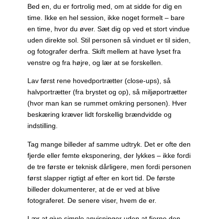
Bed en, du er fortrolig med, om at sidde for dig en
time. Ikke en hel session, ikke noget formelt – bare
en time, hvor du øver. Sæt dig op ved et stort vindue
uden direkte sol. Stil personen så vinduet er til siden,
og fotografer derfra. Skift mellem at have lyset fra
venstre og fra højre, og lær at se forskellen.
Lav først rene hovedportrætter (close-ups), så
halvportrætter (fra brystet og op), så miljøportrætter
(hvor man kan se rummet omkring personen). Hver
beskæring kræver lidt forskellig brændvidde og
indstilling.
Tag mange billeder af samme udtryk. Det er ofte den
fjerde eller femte eksponering, der lykkes – ikke fordi
de tre første er teknisk dårligere, men fordi personen
først slapper rigtigt af efter en kort tid. De første
billeder dokumenterer, at de er ved at blive
fotograferet. De senere viser, hvem de er.
Lær at give simple anvisninger uden at fjerne den,