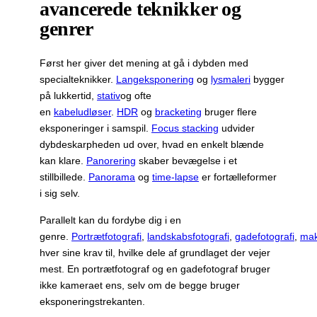
avancerede teknikker og
genrer
Først her giver det mening at gå i dybden med
specialteknikker.
Langeksponering
og
lysmaleri
bygger
på lukkertid,
stativ
og ofte
en
kabeludløser
.
HDR
og
bracketing
bruger flere
eksponeringer i samspil.
Focus stacking
udvider
dybdeskarpheden ud over, hvad en enkelt blænde
kan klare.
Panorering
skaber bevægelse i et
stillbillede.
Panorama
og
time-lapse
er fortælleformer
i sig selv.
Parallelt kan du fordybe dig i en
genre.
Portrætfotografi
,
landskabsfotografi
,
gadefotografi
,
mak
hver sine krav til, hvilke dele af grundlaget der vejer
mest. En portrætfotograf og en gadefotograf bruger
ikke kameraet ens, selv om de begge bruger
eksponeringstrekanten.