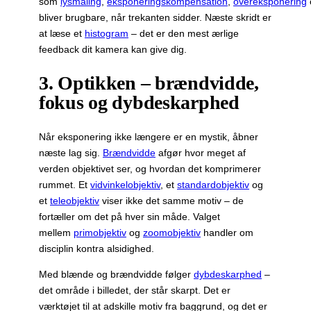
som
lysmåling
,
eksponeringskompensation
,
overeksponering
bliver brugbare, når trekanten sidder. Næste skridt er
at læse et
histogram
– det er den mest ærlige
feedback dit kamera kan give dig.
3. Optikken – brændvidde,
fokus og dybdeskarphed
Når eksponering ikke længere er en mystik, åbner
næste lag sig.
Brændvidde
afgør hvor meget af
verden objektivet ser, og hvordan det komprimerer
rummet. Et
vidvinkelobjektiv
, et
standardobjektiv
og
et
teleobjektiv
viser ikke det samme motiv – de
fortæller om det på hver sin måde. Valget
mellem
primobjektiv
og
zoomobjektiv
handler om
disciplin kontra alsidighed.
Med blænde og brændvidde følger
dybdeskarphed
–
det område i billedet, der står skarpt. Det er
værktøjet til at adskille motiv fra baggrund, og det er