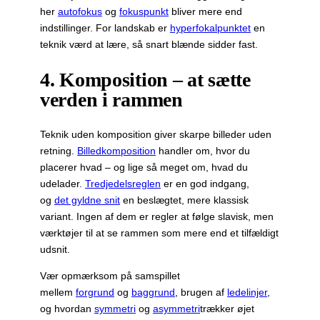
her
autofokus
og
fokuspunkt
bliver mere end
indstillinger. For landskab er
hyperfokalpunktet
en
teknik værd at lære, så snart blænde sidder fast.
4. Komposition – at sætte
verden i rammen
Teknik uden komposition giver skarpe billeder uden
retning.
Billedkomposition
handler om, hvor du
placerer hvad – og lige så meget om, hvad du
udelader.
Tredjedelsreglen
er en god indgang,
og
det gyldne snit
en beslægtet, mere klassisk
variant. Ingen af dem er regler at følge slavisk, men
værktøjer til at se rammen som mere end et tilfældigt
udsnit.
Vær opmærksom på samspillet
mellem
forgrund
og
baggrund
, brugen af
ledelinjer
,
og hvordan
symmetri
og
asymmetri
trækker øjet