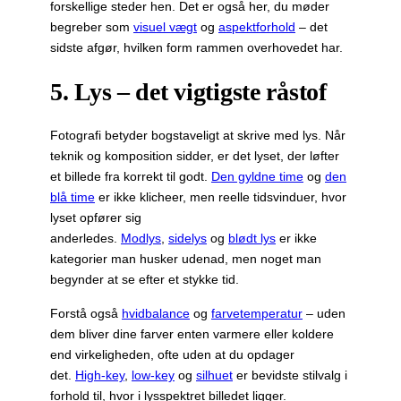
forskellige steder hen. Det er også her, du møder
begreber som
visuel vægt
og
aspektforhold
– det
sidste afgør, hvilken form rammen overhovedet har.
5. Lys – det vigtigste råstof
Fotografi betyder bogstaveligt at skrive med lys. Når
teknik og komposition sidder, er det lyset, der løfter
et billede fra korrekt til godt.
Den gyldne time
og
den
blå time
er ikke klicheer, men reelle tidsvinduer, hvor
lyset opfører sig
anderledes.
Modlys
,
sidelys
og
blødt lys
er ikke
kategorier man husker udenad, men noget man
begynder at se efter et stykke tid.
Forstå også
hvidbalance
og
farvetemperatur
– uden
dem bliver dine farver enten varmere eller koldere
end virkeligheden, ofte uden at du opdager
det.
High-key
,
low-key
og
silhuet
er bevidste stilvalg i
forhold til, hvor i lysspektret billedet ligger.