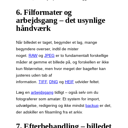
6. Filformater og
arbejdsgang – det usynlige
håndværk
Når billedet er taget, begynder et lag, mange
begyndere overser, indtil de mister
noget.
RAW
og
JPEG
er to fundamentalt forskellige
måder at gemme et billede på, og forskellen er ikke
kun filstørrelse, men hvor meget der bagefter kan
justeres uden tab af
information.
TIFF
,
DNG
og
HEIF
udvider feltet.
Læg en
arbejdsgang
tidligt – også selv om du
fotograferer som amatør. Et system for import,
udvælgelse, redigering og ikke mindst
backup
er det,
der adskiller en filsamling fra et arkiv.
7. Efterbehandling – billedet