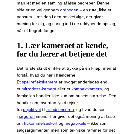
man let med en samling af løse begreber. Denne
side er en vej gennem
ordbogen
– en rute, ikke et
pensum. Læs den i den rækkefølge, der giver
mening for dig, og spring ind i de uddybende opslag,
når et begreb fanger.
1. Lær kameraet at kende,
før du lærer at betjene det
Det første skridt er ikke at trykke på en knap, men at
forstå, hvad du har i hænderne.
Et
spejlreflekskamera
er bygget anderledes end
et
mirrorless-kamera
eller et
kompaktkamera
, og
forskellen handler ikke kun om husets størrelse. Den
handler om, hvordan lyset rejser
fra
objektivet
til
billedsensoren
, og hvad du ser
i
søgeren
imens. Her giver det også mening at læse
om
hukommelseskort
og
megapixels
– ikke som
salgsargumenter, men som tekniske rammer for det