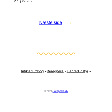
27. juni 2026
→
Næste side
Artikler
Ordbog
Beregnere
Genrer
Udstyr
© 2026
Fotopedia.dk