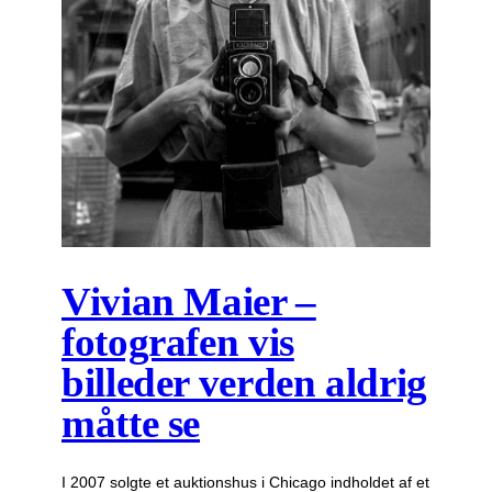
Vivian Maier –
fotografen vis
billeder verden aldrig
måtte se
I 2007 solgte et auktionshus i Chicago indholdet af et