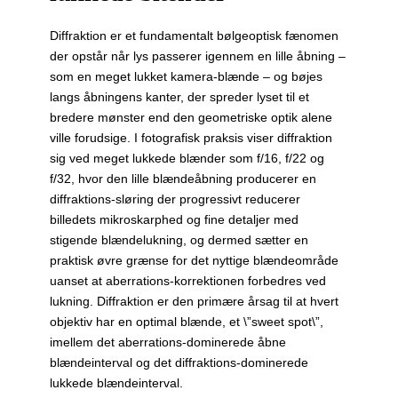
Diffraktion er et fundamentalt bølgeoptisk fænomen
der opstår når lys passerer igennem en lille åbning –
som en meget lukket kamera-blænde – og bøjes
langs åbningens kanter, der spreder lyset til et
bredere mønster end den geometriske optik alene
ville forudsige. I fotografisk praksis viser diffraktion
sig ved meget lukkede blænder som f/16, f/22 og
f/32, hvor den lille blændeåbning producerer en
diffraktions-sløring der progressivt reducerer
billedets mikroskarphed og fine detaljer med
stigende blændelukning, og dermed sætter en
praktisk øvre grænse for det nyttige blændeområde
uanset at aberrations-korrektionen forbedres ved
lukning. Diffraktion er den primære årsag til at hvert
objektiv har en optimal blænde, et \”sweet spot\”,
imellem det aberrations-dominerede åbne
blændeinterval og det diffraktions-dominerede
lukkede blændeinterval.