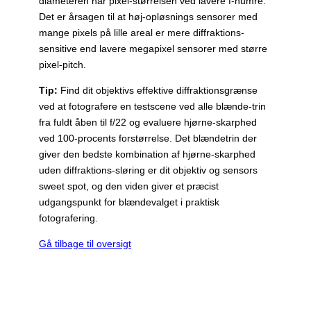
diameteren når pixel-størrelsen ved lavere f-numre.
Det er årsagen til at høj-opløsnings sensorer med
mange pixels på lille areal er mere diffraktions-
sensitive end lavere megapixel sensorer med større
pixel-pitch.
Tip:
Find dit objektivs effektive diffraktionsgrænse
ved at fotografere en testscene ved alle blænde-trin
fra fuldt åben til f/22 og evaluere hjørne-skarphed
ved 100-procents forstørrelse. Det blændetrin der
giver den bedste kombination af hjørne-skarphed
uden diffraktions-sløring er dit objektiv og sensors
sweet spot, og den viden giver et præcist
udgangspunkt for blændevalget i praktisk
fotografering.
Gå tilbage til oversigt