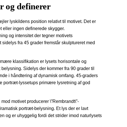
er og definerer
ler lyskildens position relativt til motivet. Det er
t eller ingen definerede skygger.
ning og intensitet der tegner motivets
t sidelys fra 45 grader fremstår skulptureret med
mære klassifikation er lysets horisontale og
t belysning. Sidelys der kommer fra 90 grader til
nde i håndtering af dynamisk omfang. 45-graders
e portræt-lyssetups primære lysretning af god
ned mod motivet producerer \”Rembrandt\”-
matisk portræt-belysning. Et lys der er lavt
n og er uhyggelig fordi det strider imod naturlysets