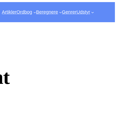
Artikler
Ordbog
Beregnere
Genrer
Udstyr
ht