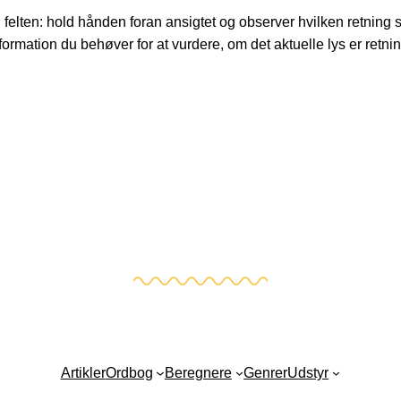
elten: hold hånden foran ansigtet og observer hvilken retning s
rmation du behøver for at vurdere, om det aktuelle lys er retnings
Artikler
Ordbog
Beregnere
Genrer
Udstyr