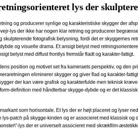
retningsorienteret lys der skulpter
retning og producerer synlige og karakteristiske skygger der afspej
vejr-lys der ikke har nogen klar retning og producerer begrænse
g skulpterende fotografisk belysning, fordi det er skyggernes ret
e dybde og visuelle drama. Et ansigt belyst med retningsorientere
 belyst med diffust frontlys fremstår fladt og karakter-fattigt.
ens position og motivet set fra kameraets perspektiv, og den pri
meraretningen eliminerer skygger og giver flad og karakter-fattig
ygger der kan være grafisk og karakterfulde men teknisk kræve
 form-definition med håndterbar skygge-dybde og er det klassisk
så markant som horisontale. Et lys der er højt placeret og lyser 
lys-patch på skygge-kinden og er associeret med klassisk og dra
onster\”-lys der er universelt associeret med skrækfilm-æstetikke