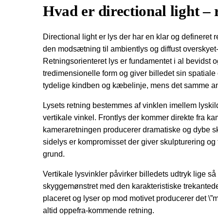
Hvad er directional light – 
Directional light er lys der har en klar og defineret 
den modsætning til ambientlys og diffust overskyet-
Retningsorienteret lys er fundamentet i al bevidst o
tredimensionelle form og giver billedet sin spatial
tydelige kindben og kæbelinje, mens det samme ansigt
Lysets retning bestemmes af vinklen imellem lyskild
vertikale vinkel. Frontlys der kommer direkte fra ka
kameraretningen producerer dramatiske og dybe sk
sidelys er kompromisset der giver skulpturering og
grund.
Vertikale lysvinkler påvirker billedets udtryk lige 
skyggemønstret med den karakteristiske trekantede 
placeret og lyser op mod motivet producerer det \”m
altid oppefra-kommende retning.