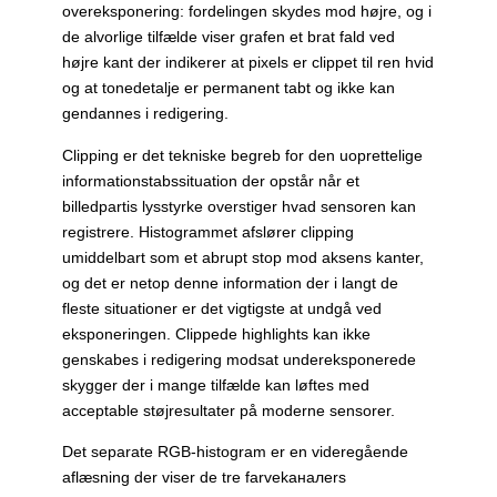
overeksponering: fordelingen skydes mod højre, og i
de alvorlige tilfælde viser grafen et brat fald ved
højre kant der indikerer at pixels er clippet til ren hvid
og at tonedetalje er permanent tabt og ikke kan
gendannes i redigering.
Clipping er det tekniske begreb for den uoprettelige
informationstabssituation der opstår når et
billedpartis lysstyrke overstiger hvad sensoren kan
registrere. Histogrammet afslører clipping
umiddelbart som et abrupt stop mod aksens kanter,
og det er netop denne information der i langt de
fleste situationer er det vigtigste at undgå ved
eksponeringen. Clippede highlights kan ikke
genskabes i redigering modsat undereksponerede
skygger der i mange tilfælde kan løftes med
acceptable støjresultater på moderne sensorer.
Det separate RGB-histogram er en videregående
aflæsning der viser de tre farvekaналers