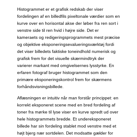
Histogrammet er et grafisk redskab der viser
fordelingen af en billedfils pixeltonale værdier som en
kurve over en horisontal akse der løber fra ren sort i
venstre side til ren hvid i højre side. Det er
kameraets og redigeringsprogrammets mest præcise
og objektive eksponeringsevalueringsværktøj fordi
det viser billedets faktiske toneindhold numerisk og
grafisk frem for det visuelle skærmindtryk der
varierer markant med omgivelsernes lysstyrke. En
erfaren fotograf bruger histogrammet som den
primære eksponeringskontrol frem for skærmens
forhåndsvisningsbillede.
Aflæsningen er intuitiv når man forstår princippet: en
korrekt eksponeret scene med en bred fordeling af
toner fra mørke til lyse viser en kurve spredt ud over
hele histogrammets bredde. Et undereksponeret
billede har sin fordeling stablet mod venstre med et
højt bjerg nær sortdelen. Det modsatte gælder for