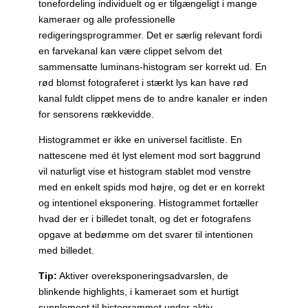
tonefordeling individuelt og er tilgængeligt i mange
kameraer og alle professionelle
redigeringsprogrammer. Det er særlig relevant fordi
en farvekanal kan være clippet selvom det
sammensatte luminans-histogram ser korrekt ud. En
rød blomst fotograferet i stærkt lys kan have rød
kanal fuldt clippet mens de to andre kanaler er inden
for sensorens rækkevidde.
Histogrammet er ikke en universel facitliste. En
nattescene med ét lyst element mod sort baggrund
vil naturligt vise et histogram stablet mod venstre
med en enkelt spids mod højre, og det er en korrekt
og intentionel eksponering. Histogrammet fortæller
hvad der er i billedet tonalt, og det er fotografens
opgave at bedømme om det svarer til intentionen
med billedet.
Tip:
Aktiver overeksponeringsadvarslen, de
blinkende highlights, i kameraet som et hurtigt
supplement til histogrammet under aktiv