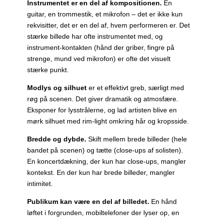
Instrumentet er en del af kompositionen.
En
guitar, en trommestik, et mikrofon – det er ikke kun
rekvisitter, det er en del af, hvem performeren er. Det
stærke billede har ofte instrumentet med, og
instrument-kontakten (hånd der griber, fingre på
strenge, mund ved mikrofon) er ofte det visuelt
stærke punkt.
Modlys og silhuet
er et effektivt greb, særligt med
røg på scenen. Det giver dramatik og atmosfære.
Eksponer for lysstrålerne, og lad artisten blive en
mørk silhuet med rim-light omkring hår og kropsside.
Bredde og dybde.
Skift mellem brede billeder (hele
bandet på scenen) og tætte (close-ups af solisten).
En koncertdækning, der kun har close-ups, mangler
kontekst. En der kun har brede billeder, mangler
intimitet.
Publikum kan være en del af billedet.
En hånd
løftet i forgrunden, mobiltelefoner der lyser op, en