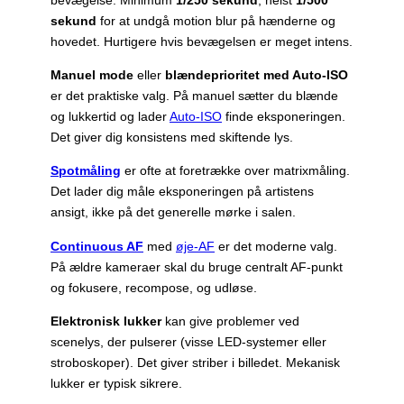
bevægelse. Minimum
1/250 sekund
, helst
1/500
sekund
for at undgå motion blur på hænderne og
hovedet. Hurtigere hvis bevægelsen er meget intens.
Manuel mode
eller
blændeprioritet med Auto-ISO
er det praktiske valg. På manuel sætter du blænde
og lukkertid og lader
Auto-ISO
finde eksponeringen.
Det giver dig konsistens med skiftende lys.
Spotmåling
er ofte at foretrække over matrixmåling.
Det lader dig måle eksponeringen på artistens
ansigt, ikke på det generelle mørke i salen.
Continuous AF
med
øje-AF
er det moderne valg.
På ældre kameraer skal du bruge centralt AF-punkt
og fokusere, recompose, og udløse.
Elektronisk lukker
kan give problemer ved
scenelys, der pulserer (visse LED-systemer eller
stroboskoper). Det giver striber i billedet. Mekanisk
lukker er typisk sikrere.