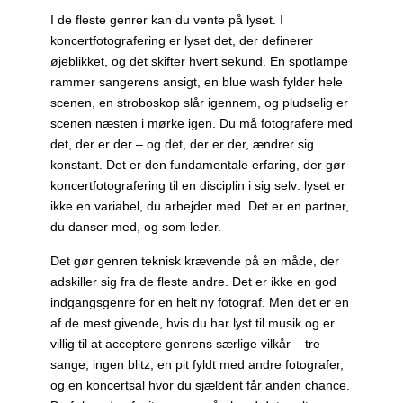
I de fleste genrer kan du vente på lyset. I
koncertfotografering er lyset det, der definerer
øjeblikket, og det skifter hvert sekund. En spotlampe
rammer sangerens ansigt, en blue wash fylder hele
scenen, en stroboskop slår igennem, og pludselig er
scenen næsten i mørke igen. Du må fotografere med
det, der er der – og det, der er der, ændrer sig
konstant. Det er den fundamentale erfaring, der gør
koncertfotografering til en disciplin i sig selv: lyset er
ikke en variabel, du arbejder med. Det er en partner,
du danser med, og som leder.
Det gør genren teknisk krævende på en måde, der
adskiller sig fra de fleste andre. Det er ikke en god
indgangsgenre for en helt ny fotograf. Men det er en
af de mest givende, hvis du har lyst til musik og er
villig til at acceptere genrens særlige vilkår – tre
sange, ingen blitz, en pit fyldt med andre fotografer,
og en koncertsal hvor du sjældent får anden chance.