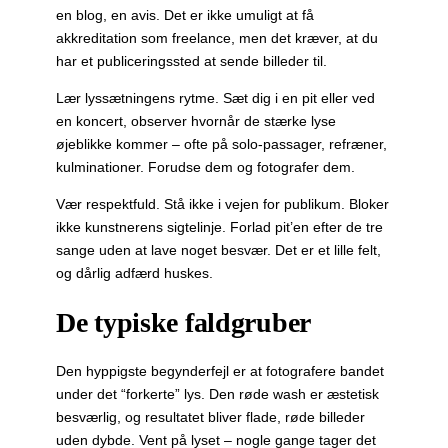
en blog, en avis. Det er ikke umuligt at få
akkreditation som freelance, men det kræver, at du
har et publiceringssted at sende billeder til.
Lær lyssætningens rytme. Sæt dig i en pit eller ved
en koncert, observer hvornår de stærke lyse
øjeblikke kommer – ofte på solo-passager, refræner,
kulminationer. Forudse dem og fotografer dem.
Vær respektfuld. Stå ikke i vejen for publikum. Bloker
ikke kunstnerens sigtelinje. Forlad pit’en efter de tre
sange uden at lave noget besvær. Det er et lille felt,
og dårlig adfærd huskes.
De typiske faldgruber
Den hyppigste begynderfejl er at fotografere bandet
under det “forkerte” lys. Den røde wash er æstetisk
besværlig, og resultatet bliver flade, røde billeder
uden dybde. Vent på lyset – nogle gange tager det