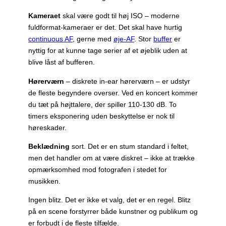
Kameraet
skal være godt til høj ISO – moderne
fuldformat-kameraer er det. Det skal have hurtig
continuous AF
, gerne med
øje-AF
. Stor
buffer
er
nyttig for at kunne tage serier af et øjeblik uden at
blive låst af bufferen.
Hørerværn
– diskrete in-ear hørerværn – er udstyr
de fleste begyndere overser. Ved en koncert kommer
du tæt på højttalere, der spiller 110-130 dB. To
timers eksponering uden beskyttelse er nok til
høreskader.
Beklædning
sort. Det er en stum standard i feltet,
men det handler om at være diskret – ikke at trække
opmærksomhed mod fotografen i stedet for
musikken.
Ingen blitz. Det er ikke et valg, det er en regel. Blitz
på en scene forstyrrer både kunstner og publikum og
er forbudt i de fleste tilfælde.