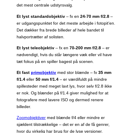
det mest centrale udstyrsvalg.
Et lyst standardobjektiv
– fx en
24-70 mm f/2.8
–
er udgangspunktet for det meste arbejde i fotopit’en.
Det dækker fra brede billeder af hele bandet til
halvportrætter af solisten.
Et lyst teleobjektiv
– fx en
70-200 mm f/2.8
– er
nødvendigt, hvis du står længere væk eller vil have
tæt fokus på en spiller bagest på scenen.
Et fast
primobjektiv
med stor blænde – fx
35 mm
f/1.4
eller
50 mm f/1.4
– er værdifuldt på mindre
spillesteder med meget lavt lys, hvor selv f/2.8 ikke
er nok. Og blænder på f/1.4 giver mulighed for at
fotografere med lavere ISO og dermed renere
billeder.
Zoomobjektiver
med blænde f/4 eller mindre er
sjældent tilstrækkelige – det er en af de få genrer,
hvor du virkelig har brug for de lyse versioner.