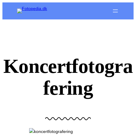
Spring
til
indhold
Koncertfotogra
fering