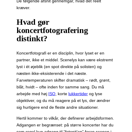
De følgende afsnit gennemgår, hvad det reelt
kræver.
Hvad gør
koncertfotografering
distinkt?
Koncertfotografi er en disciplin, hvor lyset er en
partner, ikke et middel. Scenelys kan være ekstremt
lyst i ét øjeblik (en spot direkte på solisten) og
næsten ikke-eksisterende i det næste.
Farvetemperaturen skifter dramatisk – rødt, grønt,
blåt, hvidt – ofte inden for samme sang. Du må
arbejde med høj
ISO
, korte
lukkertider
og lyse
objektiver, og du må reagere på et lys, der ændrer
sig hurtigere end de fleste andre situationer.
Hertil kommer to vilkår, der definerer arbejdsformen.
Adgangen er begrænset: på større koncerter har du
som regel kun adgang til “fotopit’en” foran scenen i