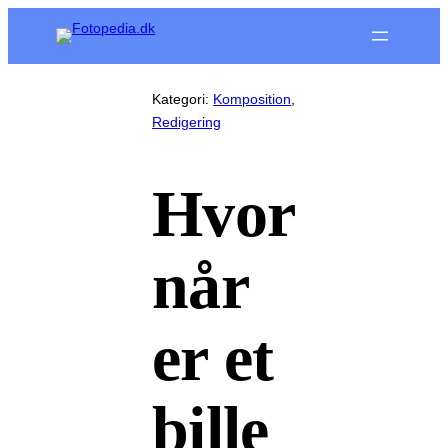
Spring
til
indhold
Kategori:
Komposition
, 
Redigering
Hvor
når
er et
bille