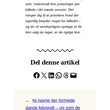
selv: maksimalt fem justeringer per
billede i din næste session. Det
tvinger dig til at prioritere hvad der
egentlig betyder noget for billedet –
og du vil sandsynligvis opdage at de
fem valg du tager, er de rigtige fem.
Del denne artikel
Share on Facebook
Share on X
Share on LinkedIn
Share on WhatsApp
Share on Threads
Email this Page
←
Ni navne der formede
dansk fotografi – og som de